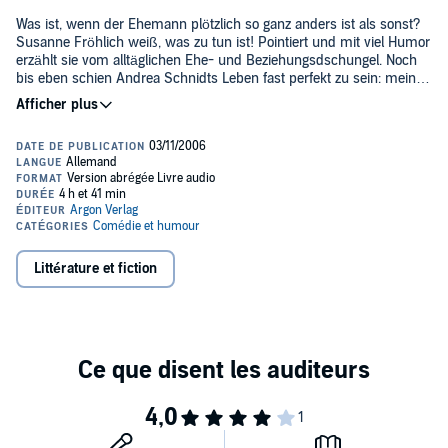
Was ist, wenn der Ehemann plötzlich so ganz anders ist als sonst?
Susanne Fröhlich weiß, was zu tun ist! Pointiert und mit viel Humor
erzählt sie vom alltäglichen Ehe- und Beziehungsdschungel. Noch
bis eben schien Andrea Schnidts Leben fast perfekt zu sein: mein
Haus, mein Auto, meine Kinder, mein Mann. Doch Christoph
verbringt neuerdings Tage und Nächte in der Kanzlei - es gebe
Die Autorin:
momentan so viel zu tun, dass er keine andere Wahl habe.
Susanne Fröhlich, geboren 1962 in Frankfurt am Main, ist
Merkwürdig dabei ist nur seine gute Laune. Und woher hat er diese
erfolgreiche Fernseh- und Rundfunkmoderatorin. Sie hat mehrere
neue gestreifte Krawatte? Da läuft doch was! Was der kann, kann
Sachbücher und Romane geschrieben, die alle zu Bestsellern
ich schon lange, schnaubt Andrea und tritt die Flucht nach vorne
wurden. Susanne Fröhlich lebt mit ihrem Mann und ihren beiden
an.
Kindern im Taunus.
(c)+(p)2006 Argon Verlag
Littérature et fiction