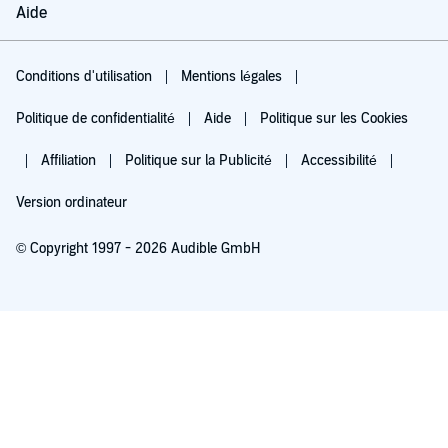
Aide
Conditions d'utilisation
Mentions légales
Politique de confidentialité
Aide
Politique sur les Cookies
Affiliation
Politique sur la Publicité
Accessibilité
Version ordinateur
© Copyright 1997 - 2026 Audible GmbH
Essayez pour 0,00 €
Renouvellement automatique à 5,99 €/mois après 30 jours. Annulation possible
chaque mois.