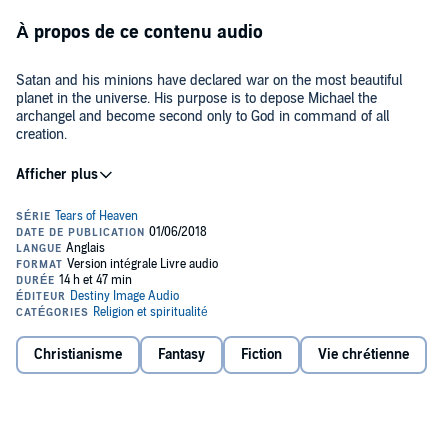
À propos de ce contenu audio
Satan and his minions have declared war on the most beautiful
planet in the universe. His purpose is to depose Michael the
archangel and become second only to God in command of all
creation.
Standing in Satan's way are a scattered and disorganized host of
angels, a group of inexperienced saints, a small band of humans,
and some angelic rebels in Hell. Armed with the full power of faith,
Abaddon the Destroyer creates a formidable army to challenge the
evil targeting Earth.
Author of best-selling
Heaven and Hell
, Kenneth Zeigler again draws
from his research to create a realistic tale where science, the
supernatural, and life and death teeter on the edge of eternal joy or
damnation.
Christianisme
Fantasy
Fiction
Vie chrétienne
©2009 Kenneth Zeigler (P)2018 Kenneth Zeigler