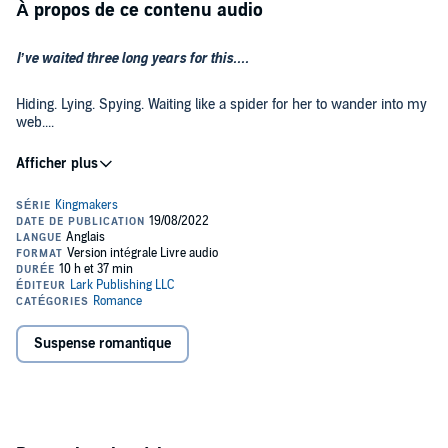
À propos de ce contenu audio
I’ve waited three long years for this....
Hiding. Lying. Spying. Waiting like a spider for her to wander into my
web....
Now she’s here, and I have to get even closer to her. I’ll help her.
Befriend her. Seduce her, even. The only thing I can’t do is fall in
love with her.
Her father took everything from me: my money, my family, my life.
He has to pay for what he’s done. And she’s the only thing that can
hurt him....
The Lark Notes:
Suspense romantique
"I’ve been planting clues and Easter Eggs all the way through the
first three Kingmakers books—now it’s time for the secrets to be
revealed, and the mysteries to find their conclusions. The moment
you finish
The Spy
, you’re going to want to go back and listen to the