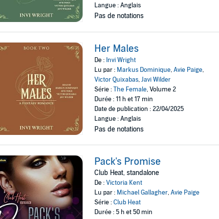
Langue : Anglais
Pas de notations
Her Males
De :
Invi Wright
Lu par :
Markus Dominique
,
Avie Paige
,
Victor Quixabas
,
Javi Wilder
Série :
The Female
, Volume 2
Durée : 11 h et 17 min
Date de publication : 22/04/2025
Langue : Anglais
Pas de notations
Pack's Promise
Club Heat, standalone
De :
Victoria Kent
Lu par :
Michael Gallagher
,
Avie Paige
Série :
Club Heat
Durée : 5 h et 50 min