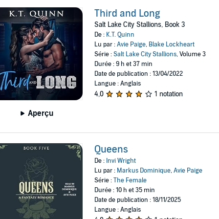
Third and Long
Salt Lake City Stallions, Book 3
De :
K.T. Quinn
Lu par :
Avie Paige
,
Blake Lockheart
Série :
Salt Lake City Stallions
, Volume 3
Durée : 9 h et 37 min
Date de publication : 13/04/2022
Langue : Anglais
4,0
1 notation
Aperçu
Queens
De :
Invi Wright
Lu par :
Markus Dominique
,
Avie Paige
Série :
The Female
Durée : 10 h et 35 min
Date de publication : 18/11/2025
Langue : Anglais