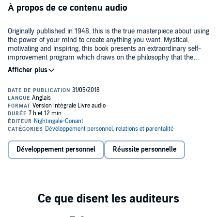
À propos de ce contenu audio
Originally published in 1948, this is the true masterpiece about using
the power of your mind to create anything you want. Mystical,
motivating and inspiring, this book presents an extraordinary self-
improvement program which draws on the philosophy that the
energy of the subconscious mind can help individuals achieve any
goal. This book has helped countless people attain both personal
Listen and apply its wisdom to your daily life. Then watch your
and professional goals, and the appeal of its philosophy remains a
thoughts turn into real achievements in less time than you could
powerful tool for change.
ever imagine!
©2018 Nightingale-Conant (P)2018 Nightingale-Conant
Développement personnel
Réussite personnelle