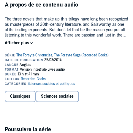
À propos de ce contenu audio
The three novels that make up this trilogy have long been recognized
as masterpieces of 20th-century literature, and Galsworthy as one
of its leading exponents. But don’t let that be the reason you put off
listening to this wonderful work. There are passion and lust in these
pages, high art and low comedy, and unthinking violence that ride
Public Domain (P)1988 Recorded Books
alongside ever-correct manners. Scandal, tragedy, despair, rape,
accidental death, marriage, remarriage and a healthy leavening of
births all unfold against a rolling backdrop of a world war.
Classiques
Sciences sociales
Poursuivre la série