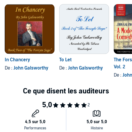
In Chancery
To Let
The Fors
Vol. 2
De :
John Galsworthy
De :
John Galsworthy
De :
John