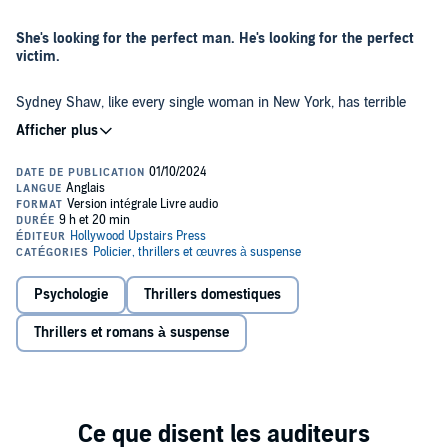
She's looking for the perfect man. He's looking for the perfect
victim.
Sydney Shaw, like every single woman in New York, has terrible
luck with dating. She's seen it all: men who lie in their dating profile,
men who stick her with the dinner bill, and worst of all, men who
can't shut up about their mothers. But finally, she hits the jackpot.
Her new boyfriend is utterly perfect. He's charming, handsome, and
works as a doctor at a local hospital. Sydney is swept off her feet.
Then the brutal murder of a young woman―the latest in a string of
deaths across the coast―confounds police. The primary suspect? A
Psychologie
Thrillers domestiques
mystery man who dates his victims before he kills them.
Thrillers et romans à suspense
Sydney should feel safe. After all, she is dating the guy of her
dreams. But she can't shake her own suspicions that the perfect
man may not be as perfect as he seems. Because someone is
watching her every move, and if she doesn't get to the truth, she'll
be the killer's next victim…
©2024 Freida McFadden (P)2024 Hollywood Upstairs Press