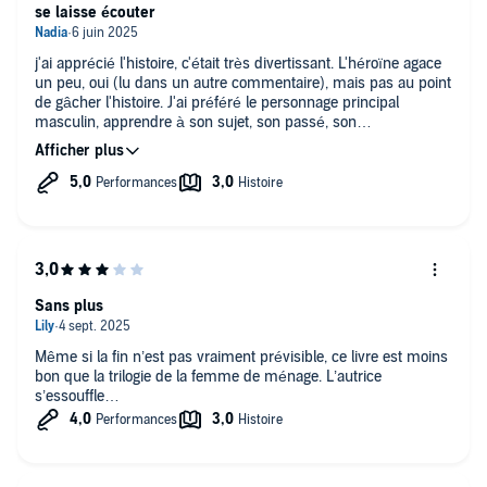
se laisse écouter
j'ai apprécié l'histoire, c'était très divertissant. L'héroïne agace
un peu, oui (lu dans un autre commentaire), mais pas au point
de gâcher l'histoire. J'ai préféré le personnage principal
masculin, apprendre à son sujet, son passé, son
comportement présent, était ce que je préférais dans le livre.
Les deux cadres spatio-temporels étaient super intéressants
(le premier livre de cette autrice que j'écoute). Une chute que
je n'avais pas vu venir, j'avais deviné des choses, mais surtout
pas LA bonne chose. Peut-être que je le ré écouterai un jour
pour repérer les indices. Je vous le conseille vivement !
Sans plus
Même si la fin n’est pas vraiment prévisible, ce livre est moins
bon que la trilogie de la femme de ménage. L’autrice
s’essouffle…