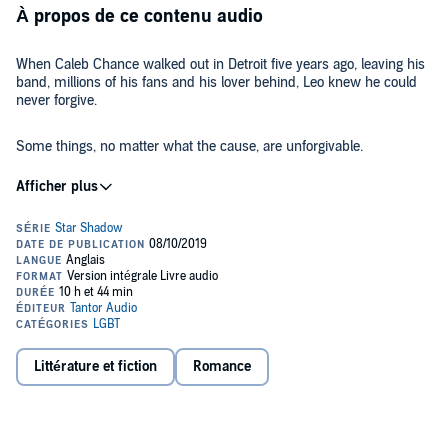
À propos de ce contenu audio
When Caleb Chance walked out in Detroit five years ago, leaving his
band, millions of his fans and his lover behind, Leo knew he could
never forgive.
Some things, no matter what the cause, are unforgivable.
But Leo never expected Caleb to show up again, clean and sober
and wanting to get their band, Star Shadow, back together. He
definitely never expected to agree to Caleb's plan.
He never expected to confront the love of his life again - or the
disaster of his past, the hopelessness of his future, and every
terrible thing he's been carrying inside him.
But maybe some things aren't so terrible after all.
Littérature et fiction
Romance
Contains mature themes.
©2019 Beth Bolden (P)2019 Tantor