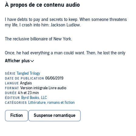
À propos de ce contenu audio
I have debts to pay and secrets to keep. When someone threatens
my life, I crash into him: Jackson Ludlow.
The reclusive billionaire of New York.
Once, he had everything a man could want. Then, he lost the only
thing that he ever loved.
So, he spent four years holed up in his mansion doing the only thing
he knew how to do: make money.
We are all wrong for each other. He’s cold, uninterested, and
demanding.
I’m impatient and inexperienced.
Fiction
Suspense romantique
The only thing we have in common is that we both have secrets.