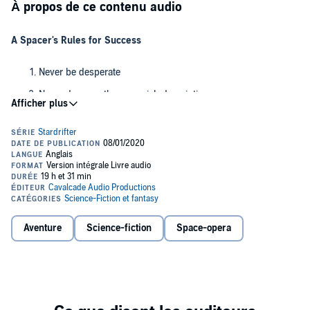
À propos de ce contenu audio
A Spacer's Rules for Success
Never be desperate
Never do more than your job description
Never, ever go down the well
Ejoq needs work. The tramp starship Grizzelda needs a gunner. But
what starts as a last-minute personnel replacement soon turns into
something far more, with a non-functional duty station, his
predecessor's emotional fallout, and a deeply buried secret that will
change the course of nations.
Through a dark odyssey across a violent, frozen world, and a haze of
Aventure
Science-fiction
Space-opera
lies and shadowy clues, Ejoq will face frenzied zealots, frightened
elitists, and dangerous mercenaries on an unknown mission.
Revolution, intrigue, and battles among the stars...Better take a deep
breath!