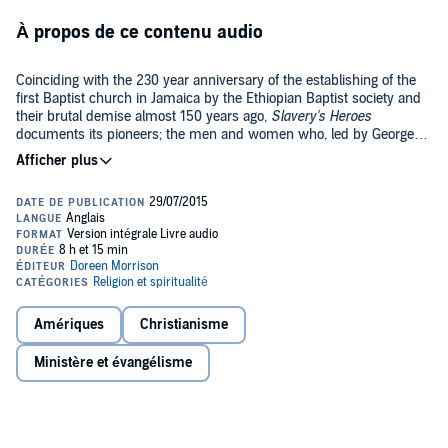
À propos de ce contenu audio
Coinciding with the 230 year anniversary of the establishing of the
first Baptist church in Jamaica by the Ethiopian Baptist society and
their brutal demise almost 150 years ago,
Slavery's Heroes
documents its pioneers; the men and women who, led by George
Liele, advocated for a nation from enslavement to emancipation and
©2014 Doreen Morrison (P)2015 Doreen Morrison
beyond. This work offers insight into a people, a faith and a
movement which demonstrated boldness, bravery and self-
sacrifice, as it sought to achieve freedom for generations of people it
knew it would never meet.
Amériques
Christianisme
Ministère et évangélisme