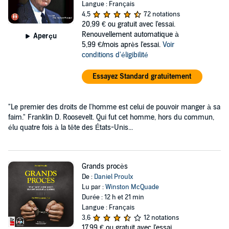
Langue : Français
4,5
72 notations
20,99 €
ou gratuit avec l'essai.
Renouvellement automatique à
Aperçu
5,99 €/mois après l'essai.
Voir
conditions d'éligibilité
Essayez Standard gratuitement
"Le premier des droits de l'homme est celui de pouvoir manger à sa
faim." Franklin D. Roosevelt. Qui fut cet homme, hors du commun,
élu quatre fois à la tête des États-Unis...
Grands procès
De :
Daniel Proulx
Lu par :
Winston McQuade
Durée : 12 h et 21 min
Langue : Français
3,6
12 notations
17,99 €
ou gratuit avec l'essai.