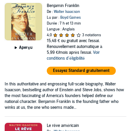
Benjamin Franklin
De :
Walter Isaacson
Lu par :
Boyd Gaines
Durée : 7 h et 13 min
Langue : Anglais
4,0
3 notations
15,48 €
ou gratuit avec l'essai.
Renouvellement automatique à
Aperçu
5,99 €/mois après l'essai.
Voir
conditions d'éligibilité
Essayez Standard gratuitement
In this authoritative and engrossing full-scale biography, Walter
Isaacson, bestselling author of Einstein and Steve Jobs, shows how
the most fascinating of America's founders helped define our
national character. Benjamin Franklin is the founding father who
winks at us, the one who seems made...
Le rêve américain