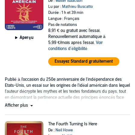
De :
Walter Isaacson
Lu par :
Mathieu Buscatto
Durée : 1 h et 39 min
Langue : Français
Pas de notations
8,91 €
ou gratuit avec l'essai.
Renouvellement automatique à
Aperçu
5,99 €/mois après l'essai.
Voir
conditions d'éligibilité
Essayez Standard gratuitement
Publié à l'occasion du 250e anniversaire de l'indépendance des
Etats-Unis, un essai sur les origines de l'idéal américain dans lequel
l'auteur décrypte les mythes et les textes fondateurs du pays, tout
en démontrant la pertinence actuelle des principes énoncés face
aux défis du XXIe siècle.
Afficher plus
The Fourth Turning Is Here
De :
Neil Howe