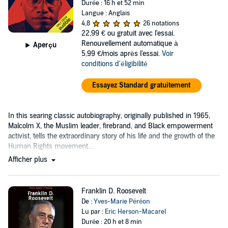
Durée : 16 h et 52 min
Langue : Anglais
4,8
26 notations
22,99 €
ou gratuit avec l'essai.
Renouvellement automatique à
Aperçu
5,99 €/mois après l'essai.
Voir
conditions d'éligibilité
Essayez Standard gratuitement
In this searing classic autobiography, originally published in 1965,
Malcolm X, the Muslim leader, firebrand, and Black empowerment
activist, tells the extraordinary story of his life and the growth of the
Human Rights movement....
Afficher plus
Franklin D. Roosevelt
De :
Yves-Marie Péréon
Lu par :
Eric Herson-Macarel
Durée : 20 h et 8 min