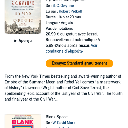
De :
S. C. Gwynne
Lu par :
Robert Petkoff
Durée : 14 h et 29 min
Langue : Anglais
Pas de notations
20,99 €
ou gratuit avec l'essai.
Renouvellement automatique à
Aperçu
5,99 €/mois après l'essai.
Voir
conditions d'éligibilité
Essayez Standard gratuitement
From the New York Times bestselling and award-winning author of
Empire of the Summer Moon and Rebel Yell comes “a masterwork
of history” (Lawrence Wright, author of God Save Texas), the
spellbinding, epic account of the last year of the Civil War. The fourth
and final year of the Civil War...
Blank Space
De :
W. David Marx