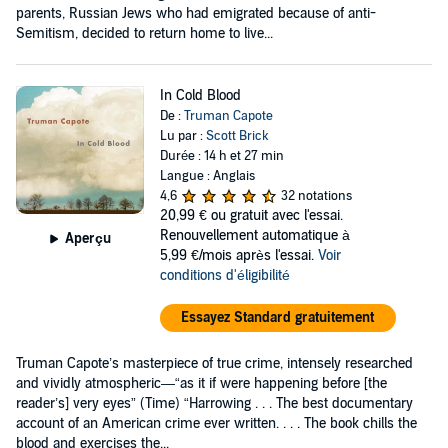
parents, Russian Jews who had emigrated because of anti-
Semitism, decided to return home to live...
In Cold Blood
De :
Truman Capote
Lu par :
Scott Brick
Durée : 14 h et 27 min
Langue : Anglais
4,6
32 notations
20,99 €
ou gratuit avec l'essai.
Renouvellement automatique à
Aperçu
5,99 €/mois après l'essai.
Voir
conditions d'éligibilité
Essayez Standard gratuitement
Truman Capote’s masterpiece of true crime, intensely researched
and vividly atmospheric—“as it if were happening before [the
reader’s] very eyes” (Time) “Harrowing . . . The best documentary
account of an American crime ever written. . . . The book chills the
blood and exercises the...