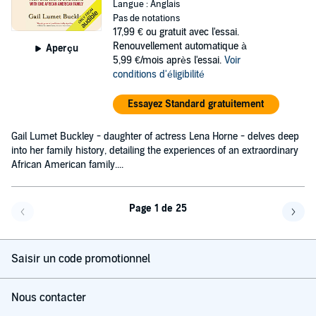
Langue : Anglais
Pas de notations
17,99 €
ou gratuit avec l'essai.
Renouvellement automatique à
Aperçu
5,99 €/mois après l'essai.
Voir
conditions d'éligibilité
Essayez Standard gratuitement
Gail Lumet Buckley - daughter of actress Lena Horne - delves deep
into her family history, detailing the experiences of an extraordinary
African American family....
Page 1 de 25
Page précédente
Page 
Saisir un code promotionnel
Nous contacter