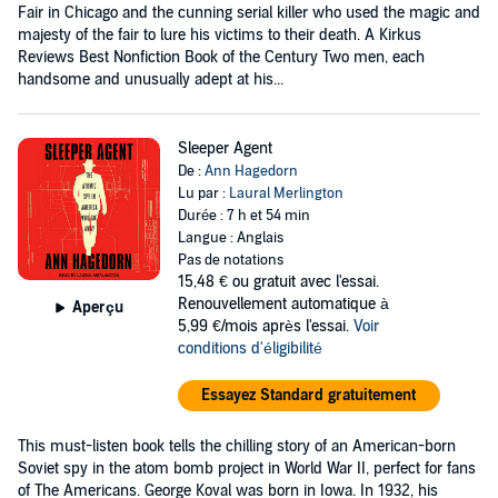
Fair in Chicago and the cunning serial killer who used the magic and
majesty of the fair to lure his victims to their death. A Kirkus
Reviews Best Nonfiction Book of the Century Two men, each
handsome and unusually adept at his...
Sleeper Agent
De :
Ann Hagedorn
Lu par :
Laural Merlington
Durée : 7 h et 54 min
Langue : Anglais
Pas de notations
15,48 €
ou gratuit avec l'essai.
Renouvellement automatique à
Aperçu
5,99 €/mois après l'essai.
Voir
conditions d'éligibilité
Essayez Standard gratuitement
This must-listen book tells the chilling story of an American-born
Soviet spy in the atom bomb project in World War II, perfect for fans
of The Americans. George Koval was born in Iowa. In 1932, his