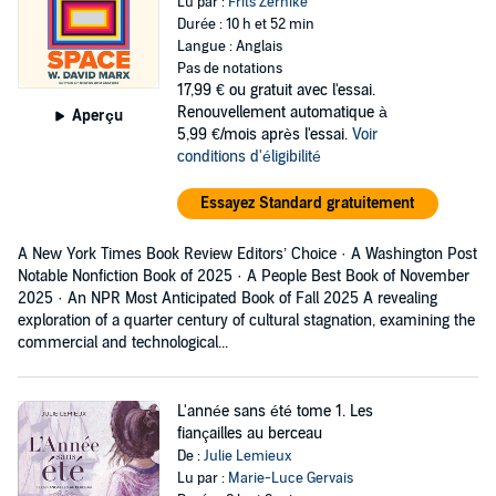
Lu par :
Frits Zernike
Durée : 10 h et 52 min
Langue : Anglais
Pas de notations
17,99 €
ou gratuit avec l'essai.
Renouvellement automatique à
Aperçu
5,99 €/mois après l'essai.
Voir
conditions d'éligibilité
Essayez Standard gratuitement
A New York Times Book Review Editors’ Choice · A Washington Post
Notable Nonfiction Book of 2025 · A People Best Book of November
2025 · An NPR Most Anticipated Book of Fall 2025 A revealing
exploration of a quarter century of cultural stagnation, examining the
commercial and technological...
L'année sans été tome 1. Les
fiançailles au berceau
De :
Julie Lemieux
Lu par :
Marie-Luce Gervais