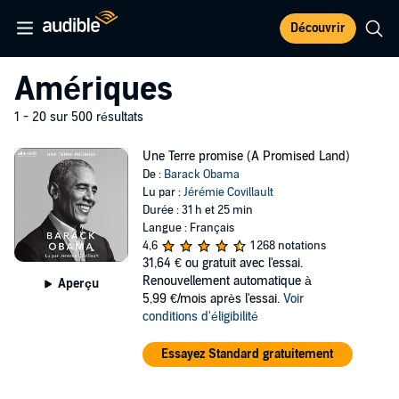
Découvrir
Amériques
1 - 20 sur 500 résultats
Une Terre promise (A Promised Land)
De :
Barack Obama
Lu par :
Jérémie Covillault
Durée : 31 h et 25 min
Langue : Français
4,6
1 268 notations
31,64 €
ou gratuit avec l'essai.
Renouvellement automatique à
Aperçu
5,99 €/mois après l'essai.
Voir
conditions d'éligibilité
Essayez Standard gratuitement