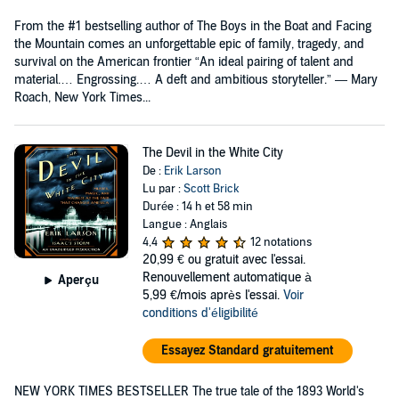
From the #1 bestselling author of The Boys in the Boat and Facing
the Mountain comes an unforgettable epic of family, tragedy, and
survival on the American frontier “An ideal pairing of talent and
material.… Engrossing.… A deft and ambitious storyteller.” — Mary
Roach, New York Times...
The Devil in the White City
De :
Erik Larson
Lu par :
Scott Brick
Durée : 14 h et 58 min
Langue : Anglais
4,4
12 notations
20,99 €
ou gratuit avec l'essai.
Renouvellement automatique à
Aperçu
5,99 €/mois après l'essai.
Voir
conditions d'éligibilité
Essayez Standard gratuitement
NEW YORK TIMES BESTSELLER The true tale of the 1893 World's