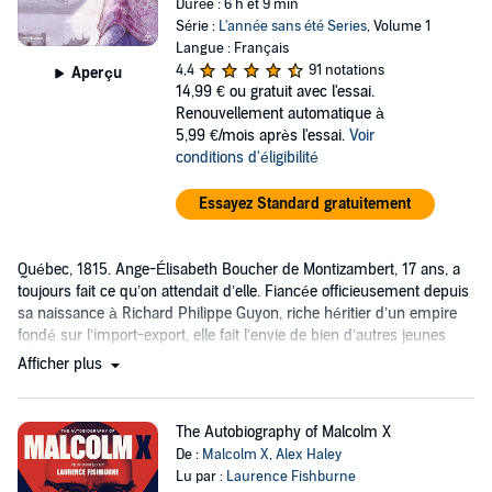
Durée : 6 h et 9 min
Série :
L'année sans été Series
, Volume 1
Langue : Français
4,4
91 notations
Aperçu
14,99 €
ou gratuit avec l'essai.
Renouvellement automatique à
5,99 €/mois après l'essai.
Voir
conditions d'éligibilité
Essayez Standard gratuitement
Québec, 1815. Ange-Élisabeth Boucher de Montizambert, 17 ans, a
toujours fait ce qu’on attendait d’elle. Fiancée officieusement depuis
sa naissance à Richard Philippe Guyon, riche héritier d’un empire
fondé sur l’import-export, elle fait l’envie de bien d’autres jeunes
filles de son rang....
Afficher plus
The Autobiography of Malcolm X
De :
Malcolm X
,
Alex Haley
Lu par :
Laurence Fishburne