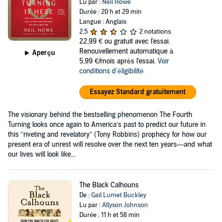
Lu par :
Neil Howe
Durée : 20 h et 29 min
Langue : Anglais
2,5
2 notations
22,99 €
ou gratuit avec l'essai.
Renouvellement automatique à
Aperçu
5,99 €/mois après l'essai.
Voir
conditions d'éligibilité
Essayez Standard gratuitement
The visionary behind the bestselling phenomenon The Fourth
Turning looks once again to America’s past to predict our future in
this “riveting and revelatory” (Tony Robbins) prophecy for how our
present era of unrest will resolve over the next ten years—and what
our lives will look like...
The Black Calhouns
De :
Gail Lumet Buckley
Lu par :
Allyson Johnson
Durée : 11 h et 58 min