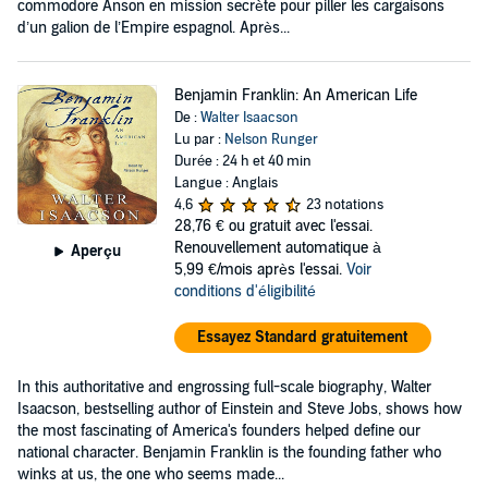
commodore Anson en mission secrète pour piller les cargaisons
d’un galion de l’Empire espagnol. Après...
Benjamin Franklin: An American Life
De :
Walter Isaacson
Lu par :
Nelson Runger
Durée : 24 h et 40 min
Langue : Anglais
4,6
23 notations
28,76 €
ou gratuit avec l'essai.
Renouvellement automatique à
Aperçu
5,99 €/mois après l'essai.
Voir
conditions d'éligibilité
Essayez Standard gratuitement
In this authoritative and engrossing full-scale biography, Walter
Isaacson, bestselling author of Einstein and Steve Jobs, shows how
the most fascinating of America's founders helped define our
national character. Benjamin Franklin is the founding father who
winks at us, the one who seems made...