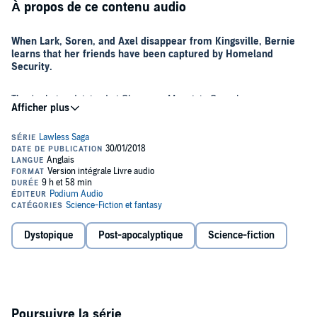
À propos de ce contenu audio
When Lark, Soren, and Axel disappear from Kingsville, Bernie
learns that her friends have been captured by Homeland
Security.
They're being detained at Cheyenne Mountain Complex, an
impenetrable government fortress where prisoners have been
known to disappear.
Homeland Security wants information on GreenSeed, but Soren is
still reeling from his discovery in Kingsville. He's combative and
inconsolable, while Axel is determined to block the government at
every turn. Lark is desperate to negotiate their freedom, but she
doesn't know whom she can trust.
When the agents come to Lark with an offer, she'll have to make a
Dystopique
Post-apocalyptique
Science-fiction
choice that carries monumental consequences: Risk her freedom in
exchange for Soren's and Axel's, or sentence them all to a life behind
bars.
©2017 Tarah Benner; 2018 Tarah Benner (P)2018 Podium Audio
Poursuivre la série