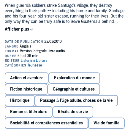
When guerrilla soldiers strike Santiago's village, they destroy
everything in their path -- including his home and family. Santiago
and his four-year-old sister escape, running for their lives. But the
only way they can be truly safe is to leave Guatemala behind
forever. So Santiago and Angelina set sail in a sea kayak their Uncle
Ramos built while dreaming of his own escape. Sailing through
narrow channels guarded by soldiers, shark-infested waters, and
days of painful heat and raging storms, Santiago and Angelina face
an almost impossible voyage hundreds of miles across the open
ocean, heading for the hope of a new life in the United States.
Action et aventure
Exploration du monde
Fiction historique
Géographie et cultures
Historique
Passage à l'âge adulte, choses de la vie
Roman et littérature
Récits de survie
Sociabilité et compétences essentielles
Vie de famille