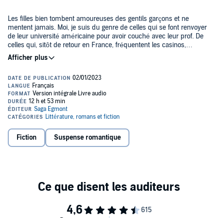
Les filles bien tombent amoureuses des gentils garçons et ne
mentent jamais. Moi, je suis du genre de celles qui se font renvoyer
de leur université américaine pour avoir couché avec leur prof. De
celles qui, sitôt de retour en France, fréquentent les casinos,
espérant y trouver la chance... Seulement voilà, la seule chose que
j'ai gagnée, c'est d'être l'otage d'un braquage à main armée.
Les filles bien ne nouent pas de relation interdite avec l'un des
braqueurs. Moi, si. Quatre. C'est comme ça que je l'appelle. Je ne
connais ni son nom ni son visage. Et quand il réapparaît dans ma
vie pour me proposer un jeu de séduction, malsain mais si excitant,
je devrais lui dire non. Le repousser. Prévenir la police... Je ne le fais
pas.
Je sais que je vais trop loin. Il sait qu'il me met en danger. Mais notre
obsession mutuelle est plus forte que la morale...
Fiction
Suspense romantique
Amoureuse des livres depuis l'enfance, j'ai franchi le pas de faire
éclore sur papier les histoires qui naissent dans ma tête... Mon seul
souhait ? Vous offrir quelques heures d'évasion dans mon monde,
parfois chaotique, mais forcément romantique.
©2023 SAGA Egmont (P)2023 SAGA Egmont