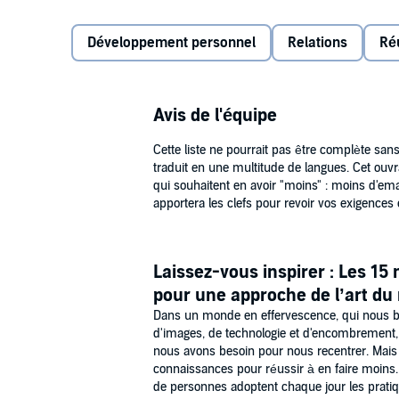
satisfaction de la vie et plus de temps pour vous, vo
fois moins et plus au même temps !
Passez à l'essentiel
qui a remporté un total de 12 pri
Développement personnel
Relations
Ré
:
obtenir de meilleurs résultats en moins de tem
Avis de l'équipe
créer un élan vers votre objectif ;
Cette liste ne pourrait pas être complète san
réduire le stress surmonter ce sentiment accab
traduit en une multitude de langues. Cet ouvr
qui souhaitent en avoir "moins" : moins d'ema
raviver votre énergie ;
apportera les clefs pour revoir vos exigences 
rester sur la bonne voie ;
Passez à l'essentiel
offre des résultats extraordinair
familiale, spirituelle. Alors, la question cruciale est :
maîtriser ce qui compte pour vous.
Laissez-vous inspirer : Les 15 
pour une approche de l’art d
©2012 Original title: The One Thing: The Surprisingl
Dans un monde en effervescence, qui nous 
Publishing Partners, Ltd. / Traduit par Cédric Perd
d'images, de technologie et d'encombrement, n
nous avons besoin pour nous recentrer. Mais il
connaissances pour réussir à en faire moins
de personnes adoptent chaque jour les prat