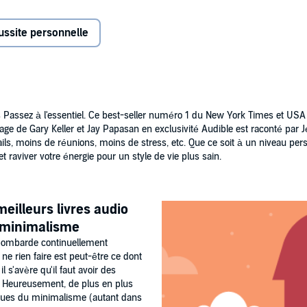
tre famille et vos amis. Maintenant, vous pouvez avoir a la
x de livres et a été traduit en 26 langues. Vous apprendra à
ussite personnelle
ps ;
s Passez à l'essentiel. Ce best-seller numéro 1 du New York Times et USA 
lé ;
age de Gary Keller et Jay Papasan en exclusivité Audible est raconté par Jé
ils, moins de réunions, moins de stress, etc. Que ce soit à un niveau pers
et raviver votre énergie pour un style de vie plus sain.
es dans tous les domaines de votre vie personnelle,
 Qu'est-ce qui est votre essentiel ?
meilleurs livres audio
u minimalisme
y Simple Truth Behind Extraordinary Results Rellek /
bombarde continuellement
ereau (P)2020 ABP Éditions
e rien faire est peut-être ce dont
 s'avère qu'il faut avoir des
. Heureusement, de plus en plus
iques du minimalisme (autant dans