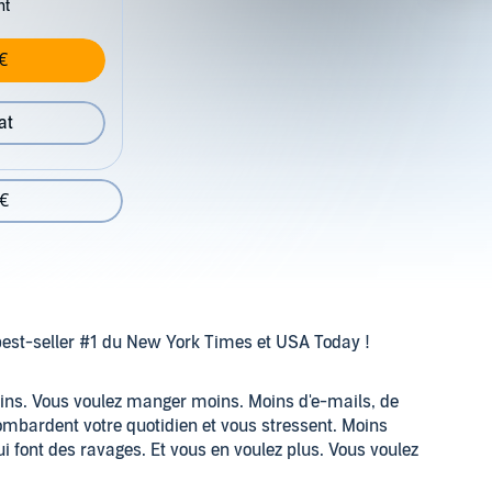
nt
€
at
 €
best-seller #1 du New York Times et USA Today !
oins. Vous voulez manger moins. Moins d'e-mails, de
ombardent votre quotidien et vous stressent. Moins
ui font des ravages. Et vous en voulez plus. Vous voulez
 pour un meilleur style de vie. Vous voulez plus de