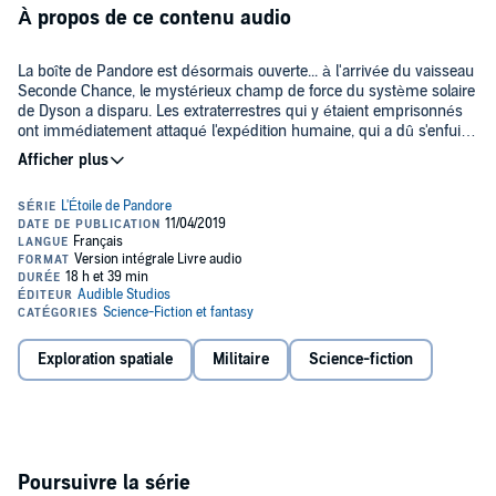
À propos de ce contenu audio
La boîte de Pandore est désormais ouverte... à l'arrivée du vaisseau
Seconde Chance, le mystérieux champ de force du système solaire
de Dyson a disparu. Les extraterrestres qui y étaient emprisonnés
ont immédiatement attaqué l'expédition humaine, qui a dû s'enfuir
en abandonnant deux membres de son équipage. Ceux-ci ont été
capturés, et leur mémoire pillée. Le secret des trous de ver et du
Pour se défendre, l'humanité se lance dans la construction d'une
voyage interstellaire est désormais connu des Dysoniens.
flotte de vaisseaux de guerre. Mais, face à des extraterrestres
belliqueux et conquérant, il est sans doute déjà trop tard. L'invasion
aura lieu. Il reste juste à savoir quand, et où.
©2006 Bragelonne. Traduit de l'anglais par Nenad Savic (P)2019
Audible Studios
Exploration spatiale
Militaire
Science-fiction
Poursuivre la série