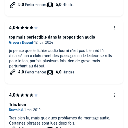
mention spéciale au lecteur Arnaud le Ridant, malgré quelques
coquilles par ci par là, l'interprétation est excellente et les effets
sonores son convaincants sans êtres superflus !
je recommande a 100% !
top mais perfectible dans la proposition audio
je pense que le fichier audio fourni n'est pas bien édité
/finalisé. on a clairement des passages ou le lecteur se relis
pour le ton, parfois plusieurs fois. rien de grave mais
perturbant au début.
Très bien
Tres bien lu, mais quelques problèmes de montage audio.
Certaines phrases sont lues deux fois.