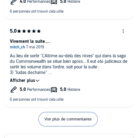
Vivement la suite....
Au lieu de sortir "L'Abîme au-delà des rêves" qui dans la saga
du Commonwealth se situe bien après... Il eut été judicieux de
sortir les volume dans l'ordre, soit pour la suite :
3) "Judas déchaîné"
4) "Judas démasqué"
puis la série de la "Trilogie du Vide":
1) "Vide qui songe"
2) "Vide Temporel"
3) "Vide en évolution"
et pour finir seulement "Les Naufragés du Commonwealth"
1) "L'Abîme au-delà des rêves"
2) "Une nuit sans étoile"
Voir plus de commentaires
Il est dommage qu'Arnauld Le Ridant ne puisse pas narrer
l'ensemble de ces livres...