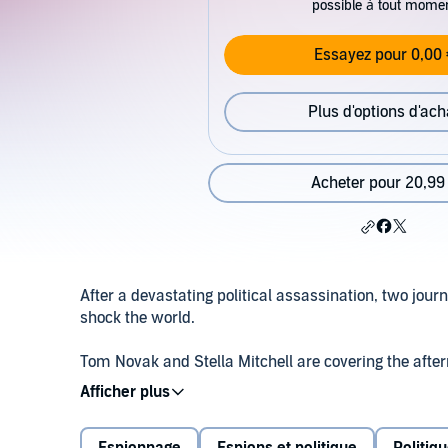
possible à tout mome
Essayez pour 0,00 
Plus d'options d'ach
Acheter pour 20,99
After a devastating political assassination, two jour
shock the world.
Tom Novak and Stella Mitchell are covering the afterm
Minister and the US Secretary of Defense. But the fu
holes they find in the official version of events.