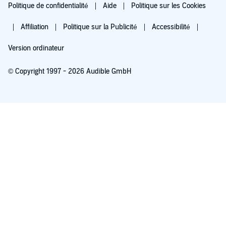
Politique de confidentialité
Aide
Politique sur les Cookies
Affiliation
Politique sur la Publicité
Accessibilité
Version ordinateur
© Copyright 1997 - 2026 Audible GmbH
Essayez pour 0,00 €
Renouvellement automatique à 5,99 €/mois après 30 jours. Annulation possible
chaque mois.