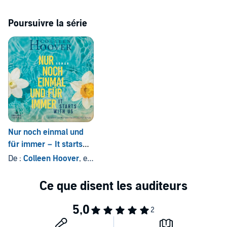
vor.
Poursuivre la série
Nur noch einmal und
für immer − It starts
with us (Lily, Ryle und
De :
Colleen Hoover
, et autres
Atlas-Reihe 2)