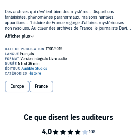
Des archives qui révèlent bien des mystères... Disparitions
fantaisistes, phénomènes paranormaux, maisons hantées,
apparitions... l'histoire de France regorge d'affaires mystérieuses
non résolues. Au cœur des archives de France, le journaliste David
Galley, déjà auteur de
La France Mystérieuse
, mène des enquêtes
©2018 Les Éditions de l'Opportun (P)2019 Audible Studios
passionnantes pour tenter de résoudre de mystérieuses affaires qui
ont fait sensation. Un tour de France du bizarre et de l'étrange.
Europe
France