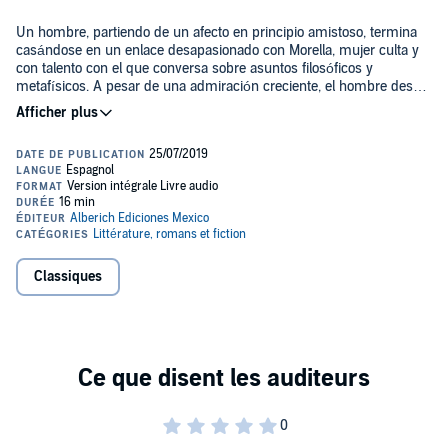
Un hombre, partiendo de un afecto en principio amistoso, termina
casándose en un enlace desapasionado con Morella, mujer culta y
con talento con el que conversa sobre asuntos filosóficos y
metafísicos. A pesar de una admiración creciente, el hombre desea
la muerte de su esposa. Tras el fallecimiento de ésta, la hija de la
pareja crecerá siendo una reproducción exacta de su madre.
Please note: This audiobook is in Spanish.
Public Domain (P)2019 Jaime Arredondo
Classiques