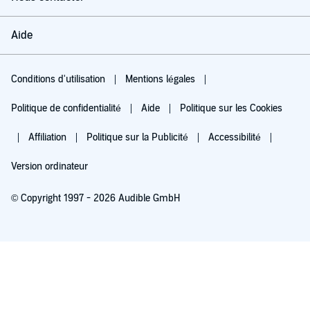
Aide
Conditions d'utilisation
Mentions légales
Politique de confidentialité
Aide
Politique sur les Cookies
Affiliation
Politique sur la Publicité
Accessibilité
Version ordinateur
© Copyright 1997 - 2026 Audible GmbH
Essayez pour 0,00 €
Renouvellement automatique à 5,99 €/mois après 30 jours. Annulation possible
chaque mois.