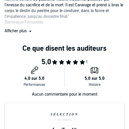
l'ivresse du sacrifice et de la mort. Il est Caravage et prend à bras le
corps le destin du peintre pour le conduire, dans la fièvre et
l'impatience, jusqu'au désastre final."
Dominique Fernandez
Afficher plus
La presse en parle :
"Un régal intelligent qui fait renaître le génie et sa vie sulfureuse..."
Télérama
"Un spectacle de toute beauté, aussi sensuel que révolté. On jurerait
que l'un des tableaux du maître vient de prendre vie sous nos
yeux... À voir absolument."
Pariscope
"Un de ces moments d'émotion qu'offre rarement le théâtre."
Aucun commentaire pour le moment
Le Figaro magazine
SÉLECTION
"Cesare Capitani, acteur franco-italien de première force, a tiré du
roman un spectacle à sa hauteur. Un spectacle d'une beauté
suffocante."