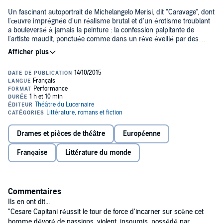
Un fascinant autoportrait de Michelangelo Merisi, dit "Caravage", dont
l'œuvre imprégnée d'un réalisme brutal et d'un érotisme troublant
a bouleversé à jamais la peinture : la confession palpitante de
l'artiste maudit, ponctuée comme dans un rêve éveillé par des
chants a cappella (Monteverdi, Caccini et Grancini) interprétés par
Laetitia Favart.
>> Cet enregistrement original vous est proposé en exclusivité par
Audible et est uniquement disponible en téléchargement.©2012
Editions L'Harmattan (P)2012 Editions L'Harmattan
Drames et pièces de théâtre
Européenne
Française
Littérature du monde
Commentaires
Ils en ont dit...
"Cesare Capitani réussit le tour de force d'incarner sur scène cet
homme dévoré de passions, violent, insoumis, possédé par