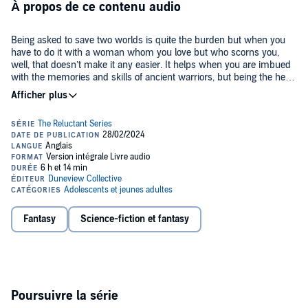
À propos de ce contenu audio
Being asked to save two worlds is quite the burden but when you
have to do it with a woman whom you love but who scorns you,
well, that doesn’t make it any easier. It helps when you are imbued
with the memories and skills of ancient warriors, but being the hero
is rarely a joy ride, a lesson Quentin learns the hard way. Along the
way he meets a Goddess who leads him to a six-thousand-year-old
Follow him as he embarks on a journey to save Ye-sho from mental
hermit from whom he learns that he has fallen into the middle of an
slavery and save his own world from heading down the same path.
ancient struggle.
Two world’s fates lie in his hands and he has only his instincts and
his warm generous heart to guide him through it all.
©2023 Karen Renee Krebs (P)2024 Karen Renee Krebs
Fantasy
Science-fiction et fantasy
Poursuivre la série