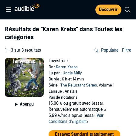
Découvrir
Résultats de
"Karen Krebs"
dans Toutes les
catégories
1 - 3 sur 3 résultats
Populaire
Filtre
Lovestruck
De :
Karen Krebs
Lu par :
Uncle Milly
Durée : 6 h et 14 min
Série :
The Reluctant Series
, Volume 1
Langue : Anglais
Pas de notations
15,00 €
ou gratuit avec l'essai.
Aperçu
Renouvellement automatique à
5,99 €/mois après l'essai.
Voir
conditions d'éligibilité
Essayez Standard gratuitement