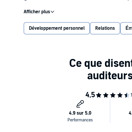
Aujourd'hui, après une longue enquête, Daniel Golem
professionnelle ; ce ne sont ni le QI, ni les diplômes,
émotionnelles : la conscience de soi, la confiance en so
Développement personnel
Relations
Ém
de communiquer et d'influencer les autres, de suscit
Daniel Goleman nous offre un outil pratique fondé su
neurobiologie, qui permettra au lecteur de s'épanoui
essentielles.
Table des matières :
Le nouvel étalon.
Compétences des meilleurs.
Compétences douces.