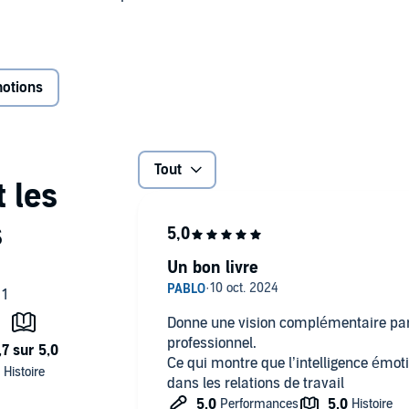
an se penche sur les vraies raisons de la réussite
 ni l'expertise technique, mais bien nos aptitudes
i, le self-control, la motivation et l'intégrité, la capacité
otions
er le changement et de l'accepter.
r les plus récentes recherches en psychologie et en
Tout
r pleinement en cultivant ses aptitudes émotionnelles
Un bon livre
Donne une vision complémentaire par 
professionnel.
Ce qui montre que l’intelligence émot
dans les relations de travail