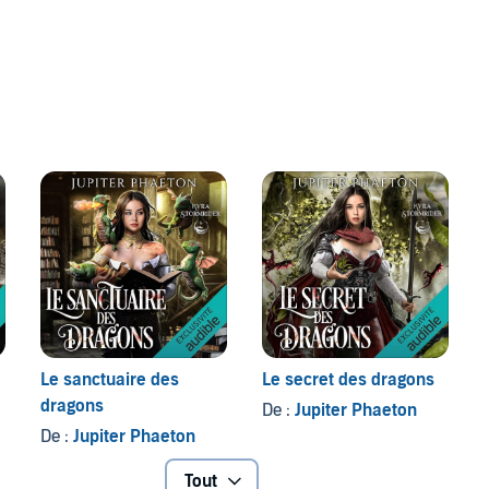
Le sanctuaire des
Le secret des dragons
dragons
De :
Jupiter Phaeton
De :
Jupiter Phaeton
Tout