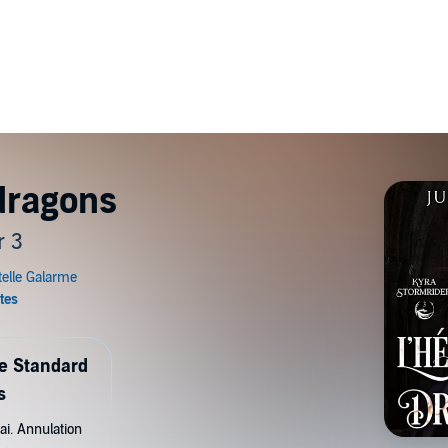
 dragons
r 3
de Standard
s
ai. Annulation