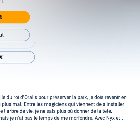
nt
€
at
 €
lle du roi d’Oralis pour préserver la paix, je dois revenir en
lus mal. Entre les magiciens qui viennent de s’installer
 l’arbre de vie, je ne sais plus où donner de la tête.
mais je n’ai pas le temps de me morfondre. Avec Nyx et
 les dragons retenus au nord contre leur volonté. Tiraillés
ient confier le sort d'un royaume en péril. Sauront-ils
les attend ?