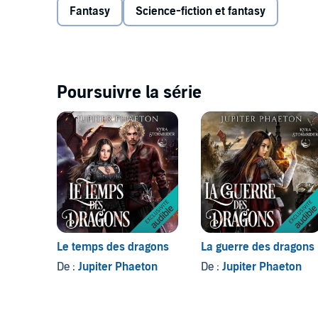
Fantasy
Science-fiction et fantasy
Poursuivre la série
Le temps des dragons
La guerre des dragons
De :
Jupiter Phaeton
De :
Jupiter Phaeton