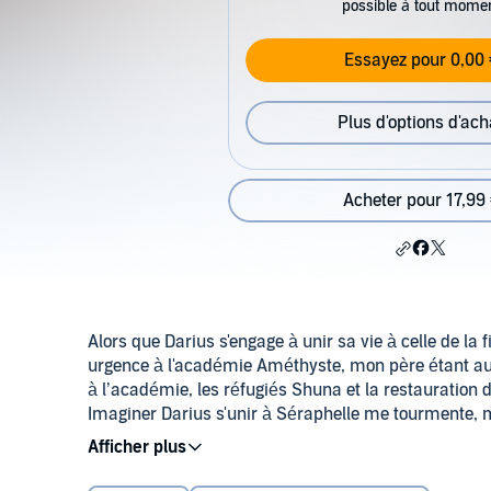
possible à tout mome
Essayez pour 0,00 
Plus d'options d'ach
Acheter pour 17,99
Alors que Darius s'engage à unir sa vie à celle de la fi
urgence à l'académie Améthyste, mon père étant au p
à l’académie, les réfugiés Shuna et la restauration de
Imaginer Darius s'unir à Séraphelle me tourmente, 
Rubis, nous avons un objectif très important : sauver
©2023 Jupiter Phaeton (P)2024 Audible GmbH
entre passion et responsabilités, Kyra et Darius se vo
mettre leurs sentiments de côté et surmonter ce qui 