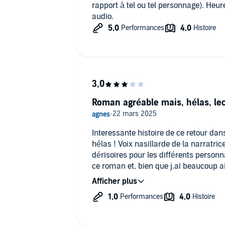
rapport à tel ou tel personnage). Heureusement que je l'ai écouté en
audio.
Roman agréable mais, hélas, lec
Interessante histoire de ce retour dan
hélas ! Voix nasillarde de la narratric
dérisoires pour les différents person
ce roman et, bien que j.ai beaucoup a
JACOB, si la lectrice s’avère être la
cette saga que celle-ci, je ne pense p
lecture et je n’achèterai sans doute p
sortiront. Dommage car l’auteur est 