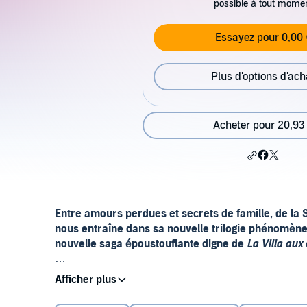
possible à tout mome
Essayez pour 0,00 
Plus d'options d'ach
Acheter pour 20,93
Entre amours perdues et secrets de famille, de l
nous entraîne dans sa nouvelle trilogie phénomèn
nouvelle saga époustouflante digne de
La Villa aux 
©2017 / 2024 Blanvalet Verlag, a division of Peng
Franziska von Dranitz ne peut le croire : elle est enfi
Germany / Charleston, une marque des éditions Ledu
tourmente de la Seconde Guerre mondiale, elle et sa