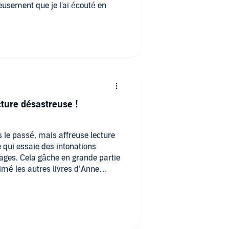
ture désastreuse !
s le passé, mais affreuse lecture
e qui essaie des intonations
nages. Cela gâche en grande partie
imé les autres livres d’Anne
 même pour les autres tomes de
as avoir le courage d’endurer sa
as les autres tomes quand ils
vraiment plaisante….