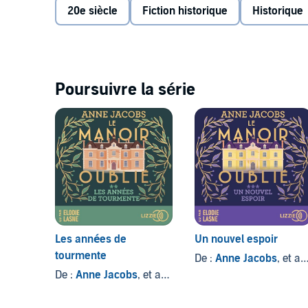
20e siècle
Fiction historique
Historique
de l'Allemagne. Si le retour a été impossible pendant
ne l'a jamais quittée. Elle n'a jamais oublié les temp
n'a jamais oublié non plus son grand amour, Walter 
malheureusement les deux amants furent séparés par
ces années, Franziska n'a jamais perdu l'espoir de re
Poursuivre la série
Les années de
Un nouvel espoir
tourmente
De :
Anne Jacobs
, et autres
De :
Anne Jacobs
, et autres