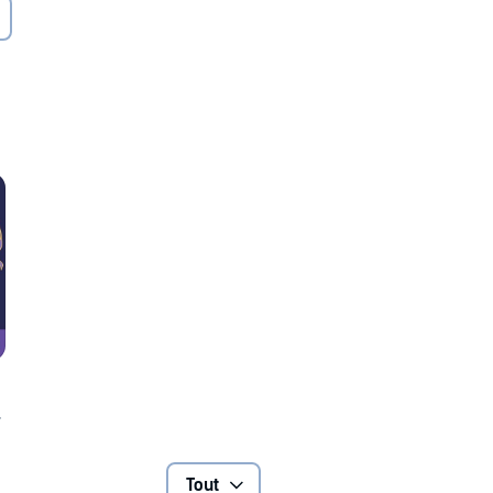
 de longues années, la nostalgie des terres de sa famille
s heureux d'avant-guerre, ses rêves et ses aspirations. Elle
Iversen. À l'époque tout semblait possible, mais
 la guerre, réduisant leurs rêves à néant. Mais toutes
trouver Walter...
Tout