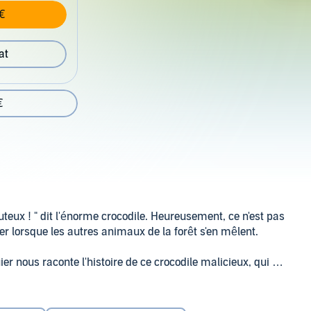
€
at
€
juteux ! " dit l'énorme crocodile. Heureusement, ce n'est pas
er lorsque les autres animaux de la forêt s'en mêlent.
 nous raconte l'histoire de ce crocodile malicieux, qui ne
t...
d
ionale pour le cycle 1 de l'école primaire (école