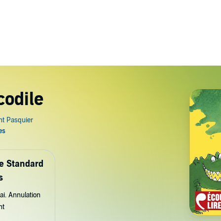
codile
de Standard
s
ai. Annulation
nt