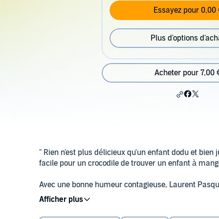
Essayez pour 0,00 
Plus d'options d'ach
Acheter pour 7,00 
" Rien n'est plus délicieux qu'un enfant dodu et bien 
facile pour un crocodile de trouver un enfant à mang
Avec une bonne humeur contagieuse, Laurent Pasquier
recule devant rien pour satisfaire son appétit dévoran
©2016 Editions Gallimard (P)2024 Editions Gallimar
Titre recommandé par le ministère de l'Éducation nat