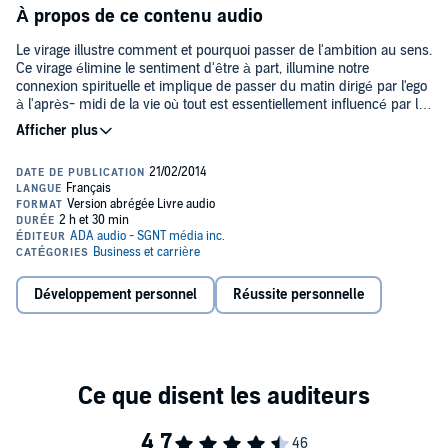
À propos de ce contenu audio
Le virage illustre comment et pourquoi passer de l'ambition au sens.
Ce virage élimine le sentiment d'être à part, illumine notre
connexion spirituelle et implique de passer du matin dirigé par l'ego
à l'après- midi de la vie où tout est essentiellement influencé par le
sens. En quittant le matin de notre vie, où l'ego a joué un rôle de
premier plan, pour entrer dans l'après-midi (et le soir), là où le sens
remplace l'ambition, il se peut que nous devions faire face aux
circonstances inattendues qui accompagnent cette nouvelle
direction. C'est presque une loi universelle de faire alors l'expérience
d'une chute sous une forme ou une autre.
Toutefois, ces périodes creuses génèrent l'énergie nécessaire pour
nous éloigner de l'ego afin d'entrer dans une vie ayant un but. Le
virage ne veut pas dire perdre notre élan, mais plutôt de l'orienter
vers quelque chose de nouveau. Prendre l'engagement de baser
Développement personnel
Réussite personnelle
notre vie sur le sens et la raison d'être plutôt que sur les exigences
sans fin et les fausses promesses associées à l'ego.
Comme le Dr Wayne W. Dyer le révèle de façon très éloquente dans
cet enregistrement, nous avons tous le choix de changer notre vie,
c'est-à-dire de passer de l'ambition au sens... et ainsi de compléter
notre retour à la Source qui nous a créés.©2006 Wayne W. Dyer,
2010 Éditions ADA inc., 2011 ADA Audio - SGNT média inc. (P)2011
ADA Audio - SGNT média inc.