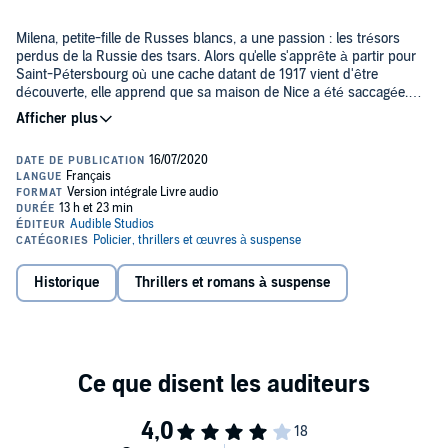
Milena, petite-fille de Russes blancs, a une passion : les trésors
perdus de la Russie des tsars. Alors qu'elle s'apprête à partir pour
Saint-Pétersbourg où une cache datant de 1917 vient d'être
découverte, elle apprend que sa maison de Nice a été saccagée.
Sur les murs, d'énigmatiques vers slaves, probablement des
références codées à Vladimir le Grand, fondateur de la Sainte
Un siècle auparavant, Vera, ballerine du théâtre Mariinsky, est
Russie.
déchirée entre les faveurs d'un grand-duc, son amour pour un
poète anarchiste, et un brûlant secret d'Etat dont sa famille est
dépositaire.
Au-delà du temps et des frontières, une mystérieuse et terrifiante
malédiction semble lier ces deux femmes. Faut-il y croire ?
Comment ne pas y succomber ? Au fil d'un suspense historique
Historique
Thrillers et romans à suspense
éblouissant d'érudition, Violette Cabesos nous plonge dans les
méandres de la Russie éternelle, sur les traces des Romanov, de
©2020 Albin Michel (P)2020 Audible Studios
Raspoutine et d'obscurs espions du FSB.