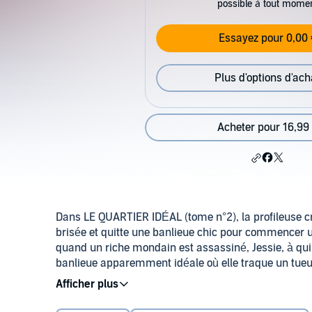
possible à tout mome
Essayez pour 0,00 
Plus d'options d'ach
Acheter pour 16,99
Dans LE QUARTIER IDÉAL (tome n°2), la profileuse cr
brisée et quitte une banlieue chic pour commencer u
quand un riche mondain est assassiné, Jessie, à qui 
banlieue apparemment idéale où elle traque un tueu
et des femmes sociopathes.
A nouveau heureuse dans le centre de Los Angeles, Je