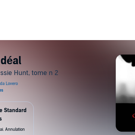
Idéal
essie Hunt, tome n 2
de Standard
s
ai. Annulation