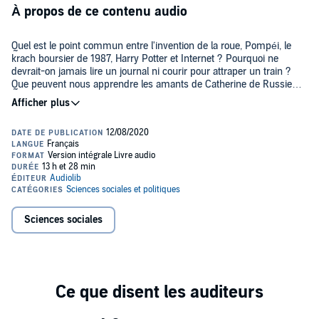
À propos de ce contenu audio
Quel est le point commun entre l'invention de la roue, Pompéi, le
krach boursier de 1987, Harry Potter et Internet ? Pourquoi ne
devrait-on jamais lire un journal ni courir pour attraper un train ?
Que peuvent nous apprendre les amants de Catherine de Russie
sur les probabilités ? Pourquoi les prévisionnistes sont-ils
pratiquement tous des arnaqueurs ? Ce livre audio révèle tout des
Dans cet ouvrage éclairant, plein d'esprit et d'impertinence, Taleb
Cygnes Noirs, ces événements aléatoires, hautement improbables,
nous exhorte à ne pas tenir compte des propos de certains
qui jalonnent notre vie : ils ont un impact énorme, sont presque
"experts", et nous montre comment cesser de tout prévoir ou
impossibles à prévoir, et pourtant, a posteriori, nous essayons
comment tirer parti de l'incertitude. Un livre audio plus que jamais
toujours de leur trouver une explication rationnelle.
d'actualité, admirablement lu par Tristan Harvey.
Table des matières :
Sciences sociales
Prologue
PREMIÈRE PARTIE : L'antibibliothèque d'Umberto Eco, ou
comment nous recherchons la validation de notre savoir