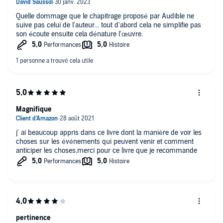
Chapitre 14 : Du médiocristan à l'extrêmistan, et vice versa ;
Quelle dommage que le chapitrage proposé par Audible ne
Chapitre 15 : La courbe en cloche, cette grande escroquerie
suive pas celui de l'auteur... tout d'abord cela ne simplifie pas
intellectuelle ;
son écoute ensuite cela dénature l'œuvre.
Chapitre 16 : L'esthétique du hasard ;
Chapitre 17 : Les fous de Locke, ou des courbes en cloche au
QUATRIÈME PARTIE : Fin
mauvais endroit ;
Chapitre 18 : L'incertitude du charlatan.
Chapitre 19 : Moitié-moitié, ou comment rendre la pareille au
Magnifique
Cygne Noir ;
Épilogue - les Cygnes Blancs de Yevgenia ;
j' ai beaucoup appris dans ce livre dont la manière de voir les
choses sur les événements qui peuvent venir et comment
Remerciements.
anticiper les choses,merci pour ce livre que je recommande
©2020 Audiolib (P)2020 Audiolib
pertinence