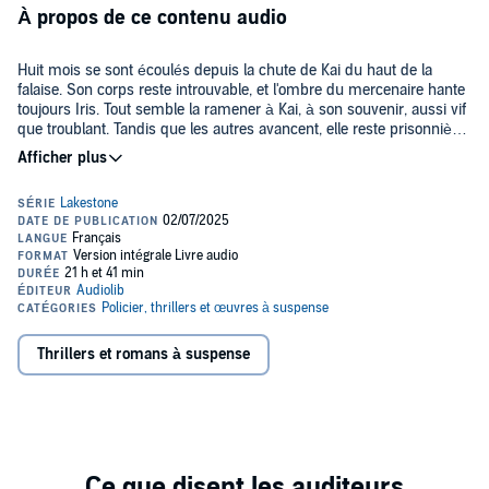
À propos de ce contenu audio
Huit mois se sont écoulés depuis la chute de Kai du haut de la
falaise. Son corps reste introuvable, et l'ombre du mercenaire hante
toujours Iris. Tout semble la ramener à Kai, à son souvenir, aussi vif
que troublant. Tandis que les autres avancent, elle reste prisonnière
de ce qu'il a laissé derrière lui.
À Ewing, le calme n'est qu'une illusion : une vague de morts
mystérieuses secoue la ville, et une menace insidieuse se
rapproche, troublant la fragile stabilité d'Iris. La disparition du
mercenaire semble en avoir attiré plus d'un.
Mais est-il réellement parti... ou un dernier chapitre de leur histoire,
entre amour, survie et rancœur, vient-il de commencer ?
Trigger warnings : deuil, meurtre, violence physique et
Thrillers et romans à suspense
psychologique, tentative d'agression sexuelle (par un
personnage secondaire), addiction et usage de drogues,
stalking, maltraitance parentale, torture et
endoctrinement.
©2025 Audiolib (P)2025 Audiolib