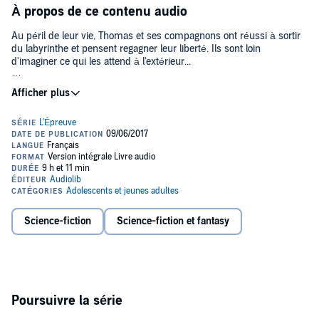
À propos de ce contenu audio
Au péril de leur vie, Thomas et ses compagnons ont réussi à sortir
du labyrinthe et pensent regagner leur liberté. Ils sont loin
d'imaginer ce qui les attend à l'extérieur...
Thomas en était sûr, la sortie du labyrinthe marquerait la fin de
l'Épreuve. Mais à l'extérieur il découvre un monde ravagé. La terre
est dépeuplée, brûlée par un climat ardent. Plus de gouvernement,
plus d'ordre... et des hordes de gens infectés, en proie à une folie
meurtrière, errent dans les villes en ruines. Au lieu de la liberté
espérée, Thomas se trouve confronté à un nouveau défi
démoniaque. Au cœur de cette terre brûlée, parviendra-t-il à
trouver la paix... et un peu d'amour ?
En route vers la seconde épreuve... Après
Le Labyrinthe
, le
deuxième tome de cette trilogie culte !
Science-fiction
Science-fiction et fantasy
Lu par la voix française de Thomas au cinéma.©2017 Audiolib
(P)2017 Audiolib
Poursuivre la série