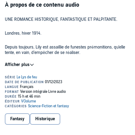
À propos de ce contenu audio
UNE ROMANCE HISTORIQUE, FANTASTIQUE ET PALPITANTE.
Londres, hiver 1914.
Depuis toujours, Lily est assaillie de funestes prémonitions, qu'elle
tente, en vain, d'empêcher de se réaliser.
Mais pour sauver la vie de son amie, elle n'a pas d'autre choix que
de révéler ses plus sombres secrets à un homme qui ne lui inspire
pourtant aucune confiance : lord Strangford, baron solitaire hanté
par ses propres pouvoirs extraordinaires.
Des galeries rutilantes de St James aux quartiers malfamés de
Southwark, Lily et Strangford devront plonger au cœur d'un sinistre
complot, affrontant passé et futur dans un combat contre le destin.
©2021 Rivka (P)2023 VOolume
Fantasy
Historique