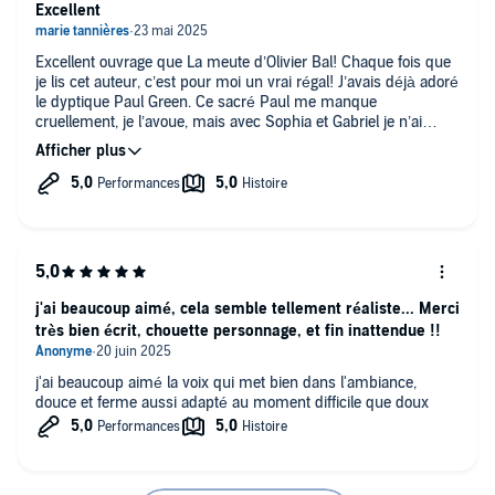
Excellent
Excellent ouvrage que La meute d’Olivier Bal! Chaque fois que
je lis cet auteur, c’est pour moi un vrai régal! J’avais déjà adoré
le dyptique Paul Green. Ce sacré Paul me manque
cruellement, je l’avoue, mais avec Sophia et Gabriel je n’ai
aucunement perdu au change. Un grand bravo et merci à
Olivier Bal d’avoir écrit ce polar bourré de suspense! Il serait
inconvenant d’oublier Florian Wormser qui a donné encore
plus de vie à l’histoire, merci énormément Florian!
j'ai beaucoup aimé, cela semble tellement réaliste... Merci
très bien écrit, chouette personnage, et fin inattendue !!
j'ai beaucoup aimé la voix qui met bien dans l'ambiance,
douce et ferme aussi adapté au moment difficile que doux