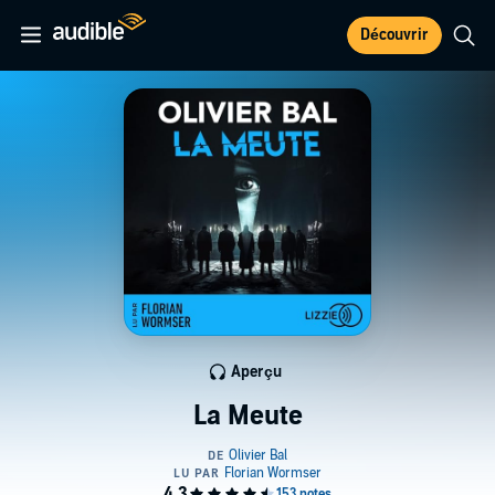
Découvrir
Aperçu
La Meute