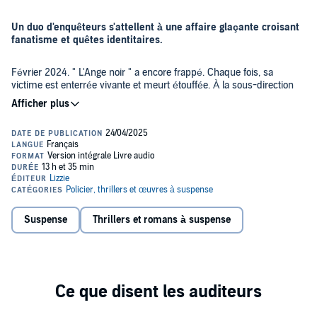
Un duo d'enquêteurs s'attellent à une affaire glaçante croisant
fanatisme et quêtes identitaires.
Février 2024. " L'Ange noir " a encore frappé. Chaque fois, sa
victime est enterrée vivante et meurt étouffée. À la sous-direction
de l'antiterrorisme, Sofia Giordano cherche à mettre la main sur ce
tueur qui s'en prend à des notables partout en France. Elle est
bientôt rejointe par le lieutenant Gabriel Geller qui, de son côté,
enquête sur l'assassinat, à Paris, de réfugiés aux corps
Deux affaires en apparence distinctes. En apparence, seulement.
affreusement lacérés.
Car, bientôt, Sofia et Gabriel vont devoir infiltrer la Meute. Franchir
des épreuves initiatiques terrifiantes. Gagner la confiance de
l'étrange famille Mirval qui règne en maître dans le château de
Noirval. Ils devront frayer avec les loups. Pour éviter le grand
©2024 XO Éditions (P)2025 Lizzie, un département d'Univers
cauchemar.
Poche, Paris
Suspense
Thrillers et romans à suspense