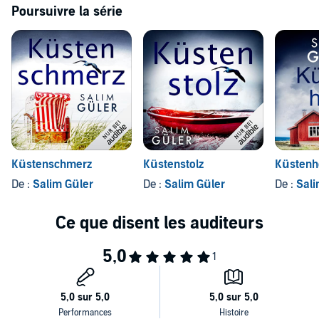
lässt.
Poursuivre la série
>> Diese ungekürzte Hörbuch-Fassung genießt du exklusiv nur bei
Audible.
©2021 Belle Epoque Verlag (P)2022 Audible Studios
Küstenschmerz
Küstenstolz
Küstenh
De :
Salim Güler
De :
Salim Güler
De :
Sali