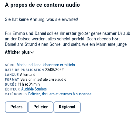
À propos de ce contenu audio
Sie hat keine Ahnung, was sie erwartet!
Für Emma und Daniel soll es ihr erster großer gemeinsamer Urlaub
an der Ostsee werden, alles scheint perfekt. Doch abends hört
Daniel am Strand einen Schrei und sieht, wie ein Mann eine junge
Frau belästigt. Bei dem Versuch, ihr zu helfen, fällt er dem Täter
selbst zum Opfer. Ein Doppelmord am Niendorfer Strand!
Die Kriminalpolizei um die Polizisten-Familie Johannsen ermittelt mit
Hochdruck, doch der Täter hat sich bereits das nächste Opfer
ausgesucht: Emma!
Und mit ihr hat er einen besonders kranken Plan.
Für Gustav, den Leiter der Mordkommission, und seine Nichte,
Polars
Policier
Régional
Kommissarin Lena Johannsen, beginnt ein Wettlauf mit der Zeit.
Aber welche Rolle spielt Lenas Bruder Mads? Ein ehemaliger
Polizist, der sich mit Gustav verkracht hat, und ein besonderes
Interesse an Emma zu haben scheint.
Ein Wettlauf mit der Zeit beginnt, der dem Hörer keine Atempause