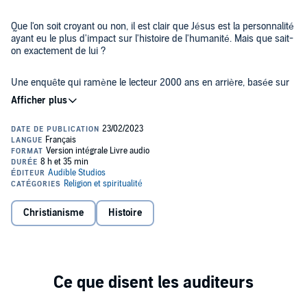
Que l'on soit croyant ou non, il est clair que Jésus est la personnalité
ayant eu le plus d'impact sur l'histoire de l'humanité. Mais que sait-
on exactement de lui ?
Une enquête qui ramène le lecteur 2000 ans en arrière, basée sur
des sources réelles indiscutables, mais souvent peu connues,
même par les plus passionnés.
Pendant longtemps, l'expression populaire "Paroles d'Evangile"
montrait que l'on prenait leur contenu au pied de la lettre. Puis, avec
la modernité est venue la critique des textes, et certains auteurs, y
compris chrétiens, en sont venus à dire que, finalement, on ne
savait que très peu de choses sur Jésus, et encore moins sur les
paroles qu'il avait prononcées. Mais est-ce vrai ou juste un a priori
En menant une véritable enquête haletante "à la Hercule Poirot", à
de notre époque ? Ne serait-ce pas extraordinaire si l'on pouvait
Christianisme
Histoire
partir de l'analyse de l'ensemble des ressources disponibles dans
avoir sur lui un témoignage de première main dont on pourrait
les premier et deuxième siècles de notre ère qu'il a analysé, Jean
montrer qu'il est extrêmement fiable jusque dans d'infimes détails
Staune nous montre que c'est bien le cas avec le 4e Evangile, qui
?
est fort différent des trois autres.
Mais cela implique quelque chose de stupéfiant : le principal
disciple de Jésus, celui qui se présente comme le "Disciple que
Jésus Aimait" n'a jamais été l'un des Douze Apôtres !