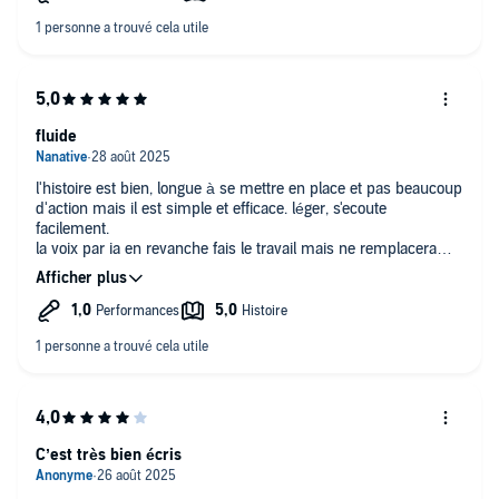
fluide
l'histoire est bien, longue à se mettre en place et pas beaucoup
d'action mais il est simple et efficace. léger, s'ecoute
facilement.
la voix par ia en revanche fais le travail mais ne remplacera
jamais la voix humaine. je pense qu'une voix humaine ferais
mieux ressortir les émotions et la narration de l'histoire.
en tout cas ce livre s'écoute très bien et je vais bien sûr
continuer dans ma lancée avec le tome 2. je recommande car
je sens que l'histoire est bien et que ça va aller en s'améliorant
encore plus.
C’est très bien écris