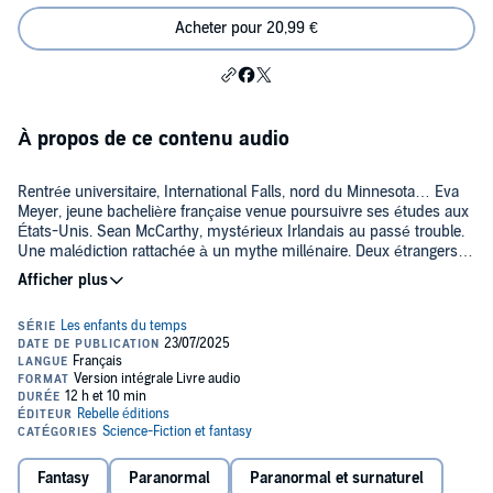
Acheter pour 20,99 €
À propos de ce contenu audio
Rentrée universitaire, International Falls, nord du Minnesota… Eva
Meyer, jeune bachelière française venue poursuivre ses études aux
États-Unis. Sean McCarthy, mystérieux Irlandais au passé trouble.
Une malédiction rattachée à un mythe millénaire. Deux étrangers,
deux destins, une rencontre inattendue et dangereuse. Tout devrait
©2023 Marie Lergenmüller
les opposer et pourtant… Entre folklore irlandais et aventure
humaine, ce premier tome de la trilogie
Les Enfants du Temps
suit
les aventures de Eva et Sean, deux personnes qui n'auraient jamais
dû se rencontrer…
Fantasy
Paranormal
Paranormal et surnaturel