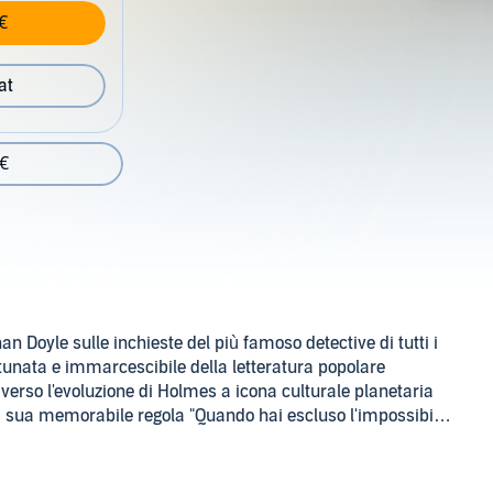
€
at
 €
n Doyle sulle inchieste del più famoso detective di tutti i
tunata e immarcescibile della letteratura popolare
erso l'evoluzione di Holmes a icona culturale planetaria
a sua memorabile regola "Quando hai escluso l'impossibile,
a verità").
 in una camera chiusa, procede ingegnosa e spedita sino