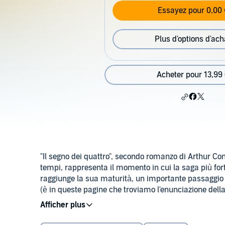
Essayez pour 0,00 
Plus d'options d'ach
Acheter pour 13,99
"Il segno dei quattro", secondo romanzo di Arthur Cona
tempi, rappresenta il momento in cui la saga più for
raggiunge la sua maturità, un importante passaggio v
(è in queste pagine che troviamo l'enunciazione dell
ciò che rimane, per quanto improbabile, deve essere l
La trama, comprensiva di un antesignano del delitto