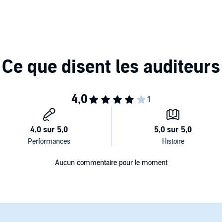
 antefatti tipiche della letteratura poliziesca dell'epoca; il
sfaccettato e umano tra crisi maniaco-depressive e
 e anche il dottor Watson esce dal ruolo di semplice
è qui che conosce l'amata Mary).
ino dei Baskerville", il romanzo su Sherlock Holmes più
aker Street, una legione che si rinnova generazione dopo
a anche sulla scia delle infinite e sempre fortunate
elli Editore. Tradotto da Giancarlo Carlotti (P)2018 Audible
Aucun commentaire pour le moment