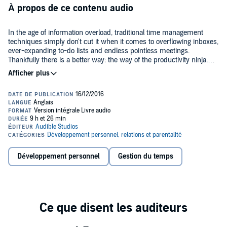
À propos de ce contenu audio
In the age of information overload, traditional time management
techniques simply don't cut it when it comes to overflowing inboxes,
ever-expanding to-do lists and endless pointless meetings.
Thankfully there is a better way: the way of the productivity ninja.
Using techniques including ruthlessness, mindfulness, Zenlike calm
©2015 Graham Allcott (P)2016 Audible, Ltd
and stealth and camouflage, you will get your inbox down to zero,
make the most of your attention, beat procrastination and learn to
work smarter, not harder. Written by one of the UK's foremost
productivity experts,
How to be a Productivity Ninja
is a fun,
accessible and practical guide to staying cool, calm and collected,
getting more done and learning to love your work again.
Développement personnel
Gestion du temps