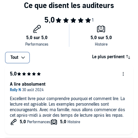
Gardens at Giverny.
He sings with Sandra Boynton as his toddlers' eyes grow heavy.
This book is about becoming that man. Be as human as you can be.
Learn how to read/listen to a book.
©2024 Canon Press (P)2024 Canon Press
Le plus pertinent
Tout
A lire absolument
Excellent livre pour comprendre pourquoi et comment lire. La
lecture est agréable. Les exemples personnelles sont
encourageants. Avec ma famille, nous allons commencer dès
cet après-midi à avoir des temps de lecture après les repas.