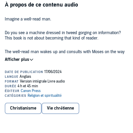
À propos de ce contenu audio
Imagine a well-read man.
Do you see a machine dressed in tweed gorging on information?
This book is not about becoming that kind of reader.
The well-read man wakes up and consults with Moses on the way
to work.
He sips his coffee and ponders the wisdom of Hannibal's elephants
crossing the Alps.
He turns furrowed-browed philosophers upside down and takes
their lunch money.
Christianisme
Vie chrétienne
He changes his oil and deliberates with Peter Drucker about
effective management practices.
He regales his wife with the tale of Monet's water lilies in the