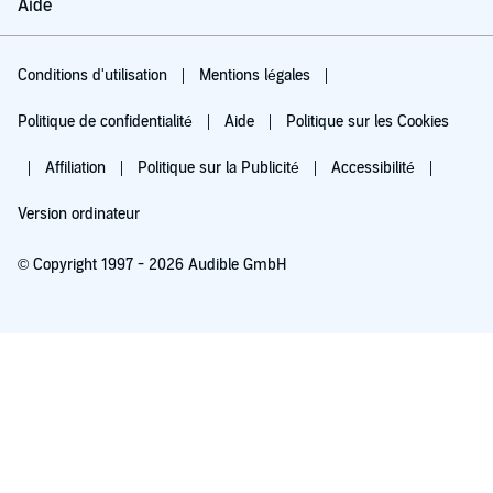
Aide
Conditions d'utilisation
Mentions légales
Politique de confidentialité
Aide
Politique sur les Cookies
Affiliation
Politique sur la Publicité
Accessibilité
Version ordinateur
© Copyright 1997 - 2026 Audible GmbH
Essayez pour 0,00 €
Renouvellement automatique à 5,99 €/mois après 30 jours. Annulation possible
chaque mois.