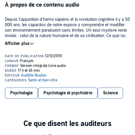
À propos de ce contenu audio
Depuis l'apparition d'homo sapiens et la révolution cognitive il y a 50
000 ans, les capacités de notre espèce à comprendre et modifier
son environnement paraissent sans limites. Un seul mystère reste
inviolé : celui de la nature humaine et de sa civilisation. Ce que nous
sommes vraiment, pourquoi notre espèce fait ce qu'elle fait, défie
©2012 Albin Michel (P)2019 Audible Studios
toute explication rationnelle. En nous plongeant au cœur des
révolutions de la biologie, Pier Vincenzo Piazza nous propose une
lecture totalement inédite de l'humain, de ses aspirations et de ses
excès. Et montre comment cet homo biologicus en décalage avec
son époque pourrait enfin évoluer pour le meilleur.
Psychologie
Psychologie et psychiatrie
Science