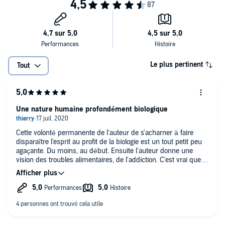
Le plus pertinent
Tout
Une nature humaine profondément biologique
Cette volonté permanente de l'auteur de s'acharner à faire
disparaître l'esprit au profit de la biologie est un tout petit peu
agaçante. Du moins, au début. Ensuite l'auteur donne une
vision des troubles alimentaires, de l'addiction. C'est vrai que
ça fait réfléchir à la nature humaine et cela constitue une
bonne critique à "l'endostasie" que prone les philosophies de
développement personnel et écologique. L'auteur démontre
que cette vision de l'harmonie n'est en réalité pas tenable et
contraire à notre nature même (biologique) que l'on ne peut
pas ignorer.