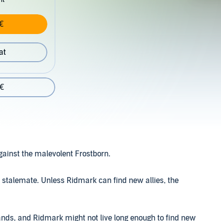
€
at
 €
gainst the malevolent Frostborn.
dy stalemate. Unless Ridmark can find new allies, the
lands, and Ridmark might not live long enough to find new