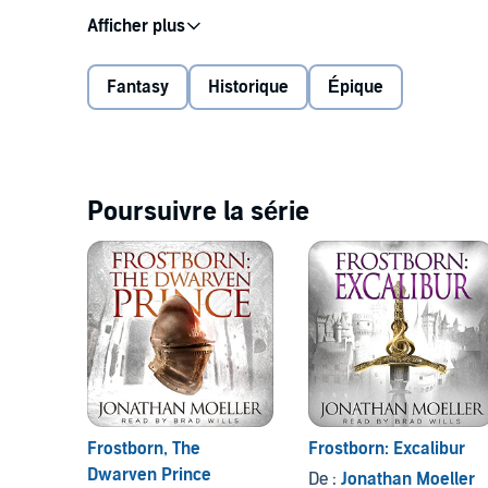
allies...
About the author:
Fantasy
Historique
Épique
Standing over six feet tall,
USA Today
best-selling au
Conan of Cimmeria, the bronze-colored hair of a Visig
men, none of which are useful in his career as a co
Poursuivre la série
He has written the Demonsouled series of sword-and
sequence about assassin and spy Caina Amalas, the
and numerous other works.
©2016 Jonathan Moeller (P)2020 Jonathan Moeller
Frostborn, The
Frostborn: Excalibur
Dwarven Prince
De :
Jonathan Moeller