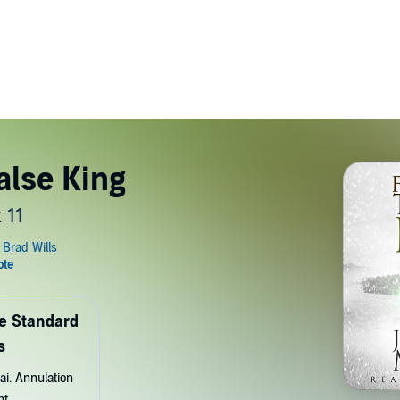
alse King
 11
de Standard
s
ai. Annulation
nt