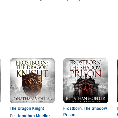
thor Jonathan Moeller has the piercing blue eyes of a
othic warrior-king, and the stern visage of a captain of
mputer repairman, alas.
-sorcery novels, and continues to write The Ghosts
 Computer Beginner's Guide series of computer books,
The Dragon Knight
Frostborn: The Shadow
Prison
De :
Jonathan Moeller