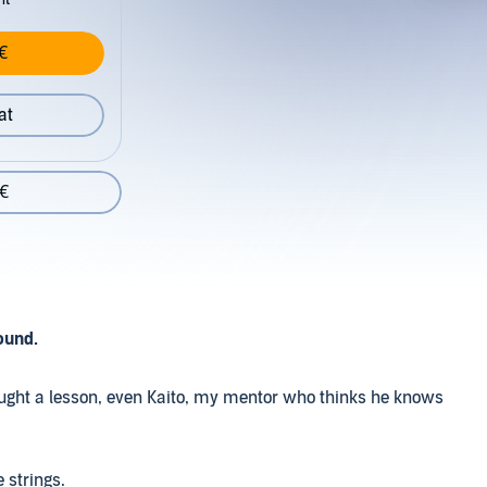
€
at
 €
found.
 taught a lesson, even Kaito, my mentor who thinks he knows
 strings.