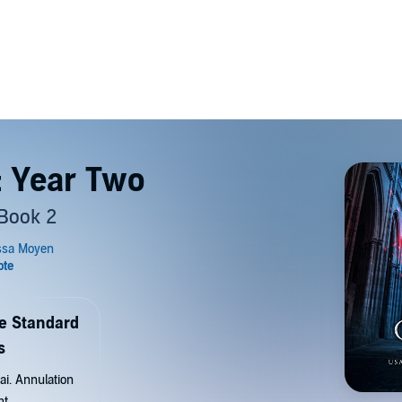
 Year Two
Book 2
de Standard
s
ai. Annulation
nt