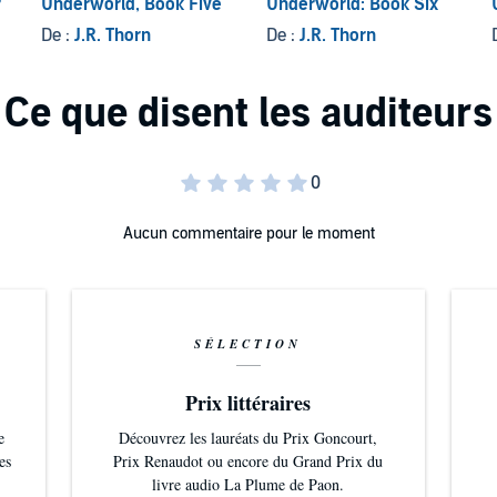
r
Underworld, Book Five
Underworld: Book Six
De :
J.R. Thorn
De :
J.R. Thorn
an upper YA/NA paranormal academy series. The heat
e there are five guys and no choosing required!
Aucun commentaire pour le moment
SÉLECTION
Prix littéraires
e
Découvrez les lauréats du Prix Goncourt,
es
Prix Renaudot ou encore du Grand Prix du
livre audio La Plume de Paon.