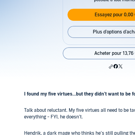
Essayez pour 0,00 
Plus d'options d'ach
Acheter pour 13,76
I found my five virtues...but they didn’t want to be 
Talk about reluctant. My five virtues all need to be
everything - FYI, he doesn’t.
Hendrik, a dark mage who thinks he’s still pulling the