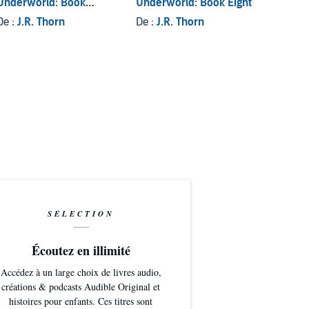
Underworld: Book
Underworld: Book Eight
Underw
Seven
De :
J.R. Thorn
De :
J.R. Thorn
De :
J.
SÉLECTION
Écoutez en illimité
Accédez à un large choix de livres audio,
créations & podcasts Audible Original et
histoires pour enfants. Ces titres sont