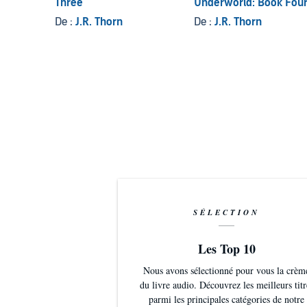
Three
Underworld: Book Fou
De :
J.R. Thorn
De :
J.R. Thorn
Fortune Academy: Year Two
is the second book in 
kicks up in this bully reverse harem romance wher
©2020 J.R. Thorn (P)2020 J.R. Thorn
SÉLECTION
Les Top 10
Nous avons sélectionné pour vous la crèm
du livre audio. Découvrez les meilleurs titr
parmi les principales catégories de notre