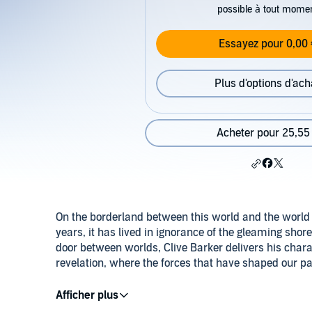
possible à tout mome
Essayez pour 0,00 
Plus d'options d'ach
Acheter pour 25,55
On the borderland between this world and the world of
years, it has lived in ignorance of the gleaming shore 
door between worlds, Clive Barker delivers his chara
revelation, where the forces that have shaped our pas
©1994 Clive Barker Ink (P)2015 David N. Wilson