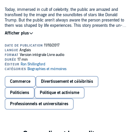
Today, immersed in cult of celebrity, the public are amazed and
transfixed by the image and the soundbites of stars like Donald
Trump. But the public aren't always aware the person presented to
them was shaped by life experiences. This story presents the un-
sanitized version of Donald Trump's life and experiences. There's
©2010 Ron Shabazz Shillingford (P)2017 Ron Shabazz Shillingford
nothing more dramatic and instructive than real life.
Commerce
Divertissement et célébrités
Politiciens
Politique et activisme
Professionnels et universitaires