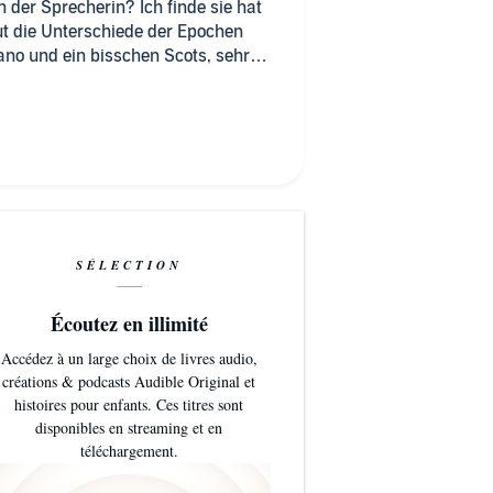
ut die Unterschiede der Epochen
über.
es Orangen heißen sollte....
 bisschen zu rosa angemalt, naja
cher gehört und auch Elektra
SÉLECTION
steigt auf das Finale.
Écoutez en illimité
Accédez à un large choix de livres audio,
créations & podcasts Audible Original et
histoires pour enfants. Ces titres sont
disponibles en streaming et en
téléchargement.