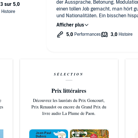
der Aussprache, Betonung, Modulation der Sprecherin? Ich finde sie hat
einen tollen Job gemacht, man hört g
und Nationalitäten. Ein bisschen hispano und ein bisschen Scots, sehr
schön.
Der Charakter von Tiggy kommt gut r
Zum Inhalt, deswegen nur 4 Sterne, finde Einzelheiten etwas schlecht
recherchiert. "frische Oliven vom Baum", schon mal eine Olive frisch
vom Baum gegessen? Lieber nicht, ungeniessbar. Hoffe dass es
vielleicht nur ein Lesefehler war und 
Auch die Gitanogeschichte finde ich ein
jedem das seine, habe die anderen Bü
SÉLECTION
schon heruntergeladen. Die Spannung 
Alles in allem sehr vergnüglich.
Prix littéraires
e
Découvrez les lauréats du Prix Goncourt,
es
Prix Renaudot ou encore du Grand Prix du
livre audio La Plume de Paon.