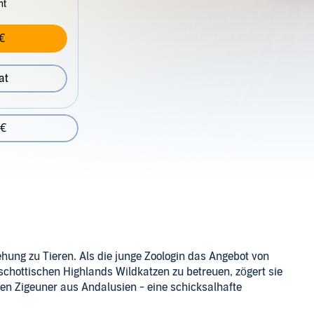
nt
€
at
 €
iehung zu Tieren. Als die junge Zoologin das Angebot von
schottischen Highlands Wildkatzen zu betreuen, zögert sie
 alten Zigeuner aus Andalusien - eine schicksalhafte
Herkunft zu lüften. Sie reist nach Granada, wo sie dem