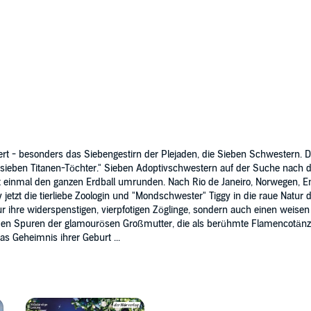
t, einer berühmten Flamenco-Tänzerin. Und Tiggy
erlag
de ihrer Geburt zuteil wurde...
t - besonders das Siebengestirn der Plejaden, die Sieben Schwestern. Da
r sieben Titanen-Töchter." Sieben Adoptivschwestern auf der Suche nach d
ft einmal den ganzen Erdball umrunden. Nach Rio de Janeiro, Norwegen, 
y jetzt die tierliebe Zoologin und "Mondschwester" Tiggy in die raue Natur
 nur ihre widerspenstigen, vierpfotigen Zöglinge, sondern auch einen weisen 
n Spuren der glamourösen Großmutter, die als berühmte Flamencotänzeri
as Geheimnis ihrer Geburt ...