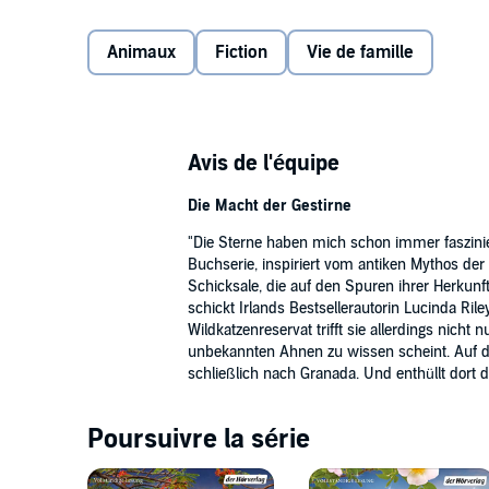
glamourösen Lebensweg ihrer Großmutter Lucia folg
©2018 Goldmann Verlag, München (P)2018 der Hörv
versteht endlich, welch großes Geschenk ihr zur Stun
Animaux
Fiction
Vie de famille
Avis de l'équipe
Die Macht der Gestirne
"Die Sterne haben mich schon immer faszinier
Buchserie, inspiriert vom antiken Mythos de
Schicksale, die auf den Spuren ihrer Herkun
schickt Irlands Bestsellerautorin Lucinda Rile
Wildkatzenreservat trifft sie allerdings nicht
unbekannten Ahnen zu wissen scheint. Auf de
schließlich nach Granada. Und enthüllt dort d
Poursuivre la série