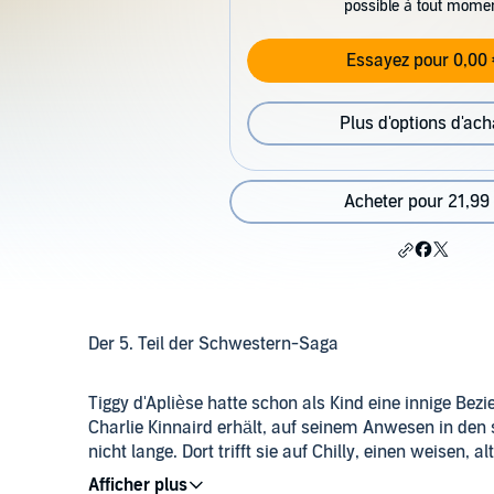
possible à tout mome
Essayez pour 0,00 
Plus d'options d'ach
Acheter pour 21,99
Der 5. Teil der Schwestern-Saga
Tiggy d'Aplièse hatte schon als Kind eine innige Bez
Charlie Kinnaird erhält, auf seinem Anwesen in den 
nicht lange. Dort trifft sie auf Chilly, einen weisen,
Begegnung. Denn er hilft Tiggy, das Geheimnis ihrer 