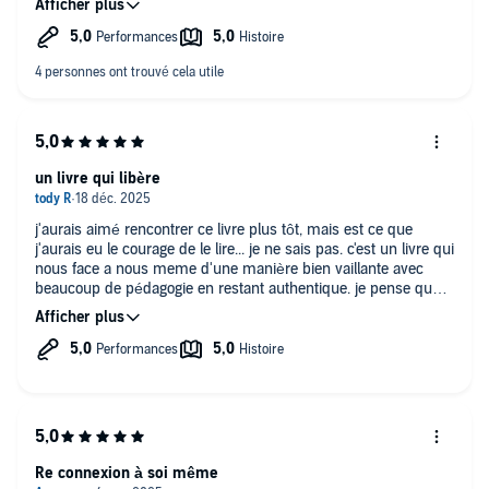
déclencheur de notre souffrance, sans le comprendre lui-
même. Je remercie l'immense travail accompli - celui d'une
vie ! Gratitude à tous ceux qui ont enrichi cette expérience, ont
mis une voix sur ses écrit et qui ont permis que ce livre arrive
à moi.
Je Conseil l'ecoute ou l'achat du livre à ceux qui recherches
des outils pour soulager leurs blessures et souhaite vivre des
relations authentiques.
un livre qui libère
j'aurais aimé rencontrer ce livre plus tôt, mais est ce que
j'aurais eu le courage de le lire... je ne sais pas. c'est un livre qui
nous face a nous meme d'une manière bien vaillante avec
beaucoup de pédagogie en restant authentique. je pense que
je vais le "relire" mais surtout l'appliquer.
Re connexion à soi même